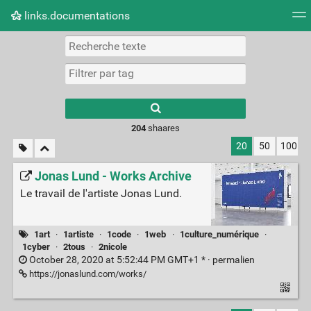
links.documentations
Nuage de tags
Mur d'images
Quotidien
Flux RS
Type 1 or more
characters for
results.
204
shaares
20
50
100
Jonas Lund - Works Archive
Le travail de l'artiste Jonas Lund.
1art
·
1artiste
·
1code
·
1web
·
1culture_numérique
·
1cyber
·
2tous
·
2nicole
October 28, 2020 at 5:52:44 PM GMT+1 * ·
permalien
https://jonaslund.com/works/