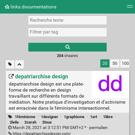
links.documentations
Nuage de tags
Mur d'images
Quotidien
Flux RS
Type 1 or more
characters for
results.
204
shaares
20
50
100
depatriarchise design
depatriarchise design est une plate-
forme de recherche en design
travaillant sur différents formats de
médiation. Notre pratique d'investigation et d'activisme
est enracinée dans le féminisme intersectionnel.
1féminisme
·
1designer
·
1graphisme
·
1art
·
1libre
·
2leila
·
2sarah
·
2tous
March 28, 2021 at 3:12:51 PM GMT+2 * ·
permalien
https://depatriarchisedesign.com/