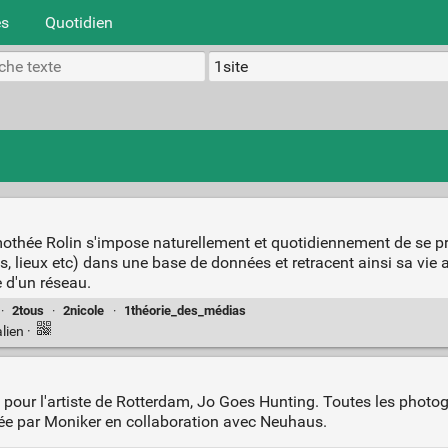
es
Quotidien
mothée Rolin s'impose naturellement et quotidiennement de se p
s, lieux etc) dans une base de données et retracent ainsi sa vie
e d'un réseau.
·
2tous
·
2nicole
·
1théorie_des_médias
lien
·
tif pour l'artiste de Rotterdam, Jo Goes Hunting. Toutes les photo
isée par Moniker en collaboration avec Neuhaus.