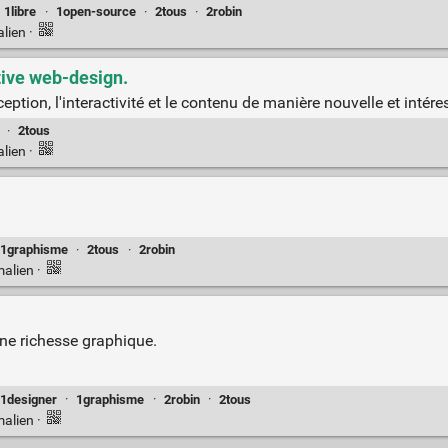
1libre
·
1open-source
·
2tous
·
2robin
alien
·
ive web-design.
ption, l'interactivité et le contenu de manière nouvelle et intére
·
2tous
alien
·
1graphisme
·
2tous
·
2robin
malien
·
ne richesse graphique.
1designer
·
1graphisme
·
2robin
·
2tous
malien
·