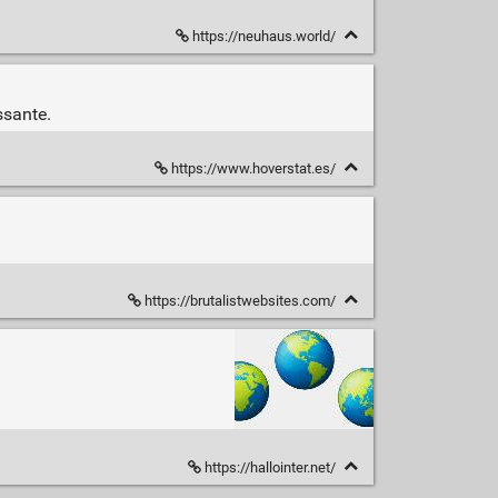
https://neuhaus.world/
ssante.
https://www.hoverstat.es/
https://brutalistwebsites.com/
https://hallointer.net/