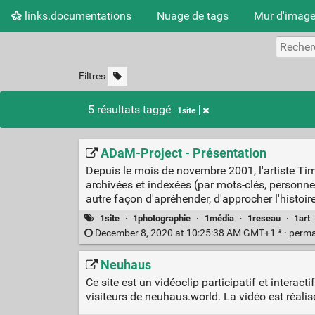
links.documentations
Nuage de tags
Mur d'imag
Filtres
5 résultats taggé
1site
ADaM-Project - Présentation
Depuis le mois de novembre 2001, l'artiste Ti
archivées et indexées (par mots-clés, personne
autre façon d'apréhender, d'approcher l'histoir
1site
·
1photographie
·
1média
·
1reseau
·
1art
December 8, 2020 at 10:25:38 AM GMT+1 * ·
perma
Neuhaus
Ce site est un vidéoclip participatif et interac
visiteurs de neuhaus.world. La vidéo est réal