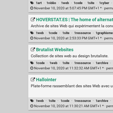
1art
·
1vidéo
·
1web
·
1code
·
1site
·
1cyber
·
November 10, 2020 at 5:07:45 PM GMT+1 * ·
perm
HOVERSTAT.ES | The home of alternat
Archive de sites Web qui expérimentent la conce
1web
·
1code
·
1site
·
1ressource
·
1graphisme
November 10, 2020 at 2:53:33 PM GMT+1 * ·
perm
Brutalist Websites
Collection de sites web au design brutaliste.
1code
·
1web
·
1site
·
1ressource
·
1archive
·
November 10, 2020 at 11:32:32 AM GMT+1 * ·
per
Hallointer
Plate-forme rassemblant des sites Web avec u
1web
·
1site
·
1code
·
1ressource
·
1archive
·
November 10, 2020 at 11:30:21 AM GMT+1 * ·
per