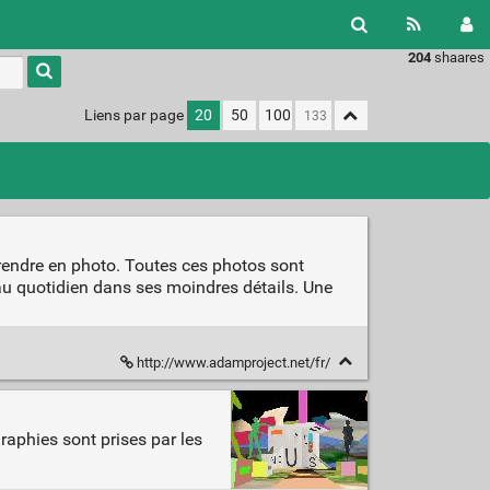
204
shaares
Type 1 or
more
characters
Liens par page
20
50
100
for
results.
rendre en photo. Toutes ces photos sont
 au quotidien dans ses moindres détails. Une
http://www.adamproject.net/fr/
graphies sont prises par les