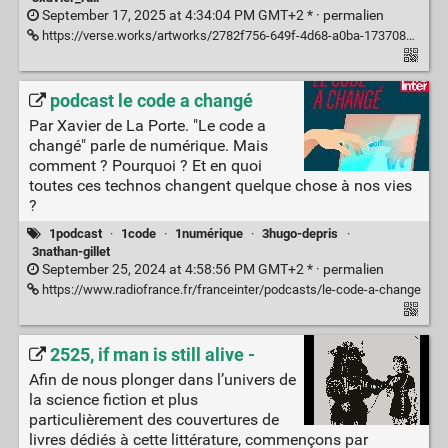
September 17, 2025 at 4:34:04 PM GMT+2 * ·
permalien
https://verse.works/artworks/2782f756-649f-4d68-a0ba-1737084e4a88/1
podcast le code a changé
Par Xavier de La Porte. "Le code a
changé" parle de numérique. Mais
comment ? Pourquoi ? Et en quoi
toutes ces technos changent quelque chose à nos vies
?
1podcast
·
1code
·
1numérique
·
3hugo-depris
·
3nathan-gillet
September 25, 2024 at 4:58:56 PM GMT+2 * ·
permalien
https://www.radiofrance.fr/franceinter/podcasts/le-code-a-change
2525, if man is still alive -
Afin de nous plonger dans l’univers de
la science fiction et plus
particulièrement des couvertures de
livres dédiés à cette littérature, commençons par