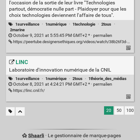
l'occasion de la sortie de leur livre "Technologies
partout, démocratie nulle part - Plaidoyer pour que les
choix technologies deviennent l'affaire de tous".
1surveillance
·
1numérique
·
1technologie
·
2tous
·
2marine
October 9, 2021 at 5:55:45 PM GMT+2 * ·
permalien
https://peertube.designersethiques.org/videos/watch/38b26f3d-388b-4887-aad6-6d8d9fef8af7
LINC
Laboratoire d'innovation numérique de la CNIL
1surveillance
·
1numérique
·
2tous
·
1théorie_des_médias
October 8, 2021 at 4:24:21 PM GMT+2 * ·
permalien
https://linc.cnil.fr/
20
50
100
Shaarli
· Le gestionnaire de marque-pages