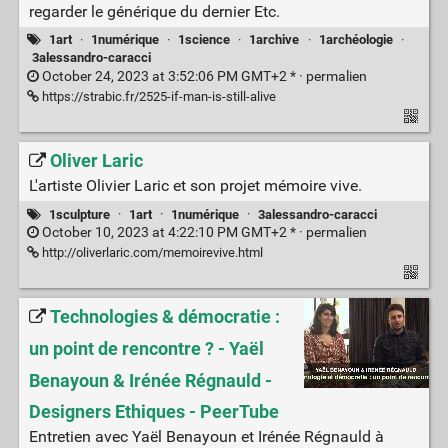
regarder le générique du dernier Etc.
1art
·
1numérique
·
1science
·
1archive
·
1archéologie
·
3alessandro-caracci
October 24, 2023 at 3:52:06 PM GMT+2 * ·
permalien
https://strabic.fr/2525-if-man-is-still-alive
Oliver Laric
L'artiste Olivier Laric et son projet mémoire vive.
1sculpture
·
1art
·
1numérique
·
3alessandro-caracci
October 10, 2023 at 4:22:10 PM GMT+2 * ·
permalien
http://oliverlaric.com/memoirevive.html
Technologies & démocratie :
un point de rencontre ? - Yaël
Benayoun & Irénée Régnauld -
Designers Ethiques - PeerTube
Entretien avec Yaël Benayoun et Irénée Régnauld à