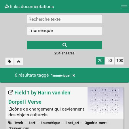
links.documentations
Nuage de tags
Mur d'images
Quotidien
Flux RS
Type 1 or more
characters for
results.
204
shaares
20
50
100
6 résultats taggé
1numérique
Field 1 by Harm van den
Dorpel | Verse
L'icône de chargement qui deviennent
des objets culturels.
1web
·
1art
·
1numérique
·
1net_art
·
3godric-mert
·
3xavier_ruir