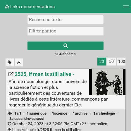
links.documentations
Nuage de tags
Mur d'images
Quotidien
Flux RS
Type 1 or more
characters for
results.
204
shaares
20
50
100
2525, if man is still alive -
Afin de nous plonger dans l’univers de
la science fiction et plus
particulièrement des couvertures de
livres dédiés à cette littérature, commençons par
regarder le générique du dernier Etc.
1art
·
1numérique
·
1science
·
1archive
·
1archéologie
·
3alessandro-caracci
October 24, 2023 at 3:52:06 PM GMT+2 * ·
permalien
https://strabic.fr/2525-if-man-is-still-alive