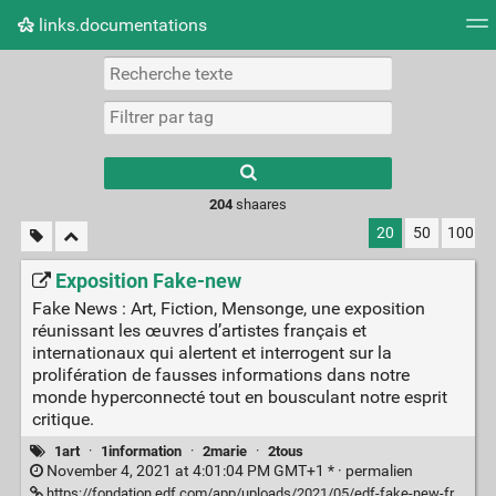
links.documentations
Nuage de tags
Mur d'images
Quotidien
Flux RS
Type 1 or more
characters for
results.
204
shaares
20
50
100
Exposition Fake-new
Fake News : Art, Fiction, Mensonge, une exposition
réunissant les œuvres d’artistes français et
internationaux qui alertent et interrogent sur la
prolifération de fausses informations dans notre
monde hyperconnecté tout en bousculant notre esprit
critique.
1art
·
1information
·
2marie
·
2tous
November 4, 2021 at 4:01:04 PM GMT+1 * ·
permalien
https://fondation.edf.com/app/uploads/2021/05/edf-fake-new-fr-03.pdf