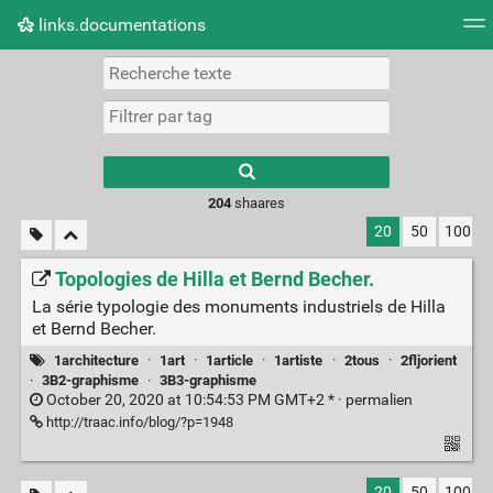
links.documentations
Nuage de tags
Mur d'images
Quotidien
Flux RS
Type 1 or more
characters for
results.
204
shaares
20
50
100
Topologies de Hilla et Bernd Becher.
La série typologie des monuments industriels de Hilla
et Bernd Becher.
1architecture
·
1art
·
1article
·
1artiste
·
2tous
·
2fljorient
·
3B2-graphisme
·
3B3-graphisme
October 20, 2020 at 10:54:53 PM GMT+2 * ·
permalien
http://traac.info/blog/?p=1948
20
50
100