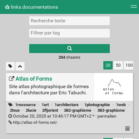
links.documentations
Nuage de tags
Mur d'images
Quotidien
Flux RS
Type 1 or more
characters for
results.
204
shaares
20
50
100
Atlas of Forms
Site atlas photographique de formes
dans l'architecture par Eric Tabuchi.
1ressource
·
1art
·
1architecture
·
1photographie
·
1web
·
2tous
·
2lucie
·
2fljorient
·
3B2-graphisme
·
3B3-graphisme
October 20, 2020 at 10:46:17 PM GMT+2 * ·
permalien
http://atlas-of-forms.net/