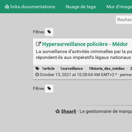
links.documentations
Nuage de tags
Mur d'imag
Filtres
Hypersurveillance policière - Médor
La surveillance d’activités criminelles par la po
répondent-ils aux impératifs légaux nationaux e
1article
·
1surveillance
·
1théorie_des_médias
·
October 15, 2021 at 10:28:04 AM GMT+2 * ·
perma
Filtres
Shaarli
· Le gestionnaire de marq