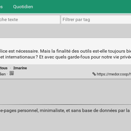
es
Quotidien
lice est nécessaire. Mais la finalité des outils est-elle toujours b
t internationaux ? Et avec quels garde-fous pour notre vie privé
2tous
·
2marine
lien
·
https://medor.coop/hype
ue-pages personnel, minimaliste, et sans base de données par l