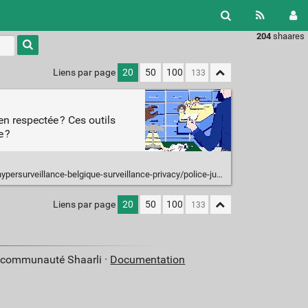
204
shaares
Type 1 or
more
characters
Liens par page
20
50
100
for
results.
ien respectée ? Ces outils
e ?
rsurveillance-belgique-surveillance-privacy/police-justice-bng/
Liens par page
20
50
100
a communauté Shaarli ·
Documentation