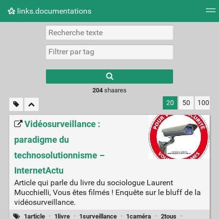
links.documentations
Nuage de tags
Mur d'images
Quotidien
Flux RS
Type 1 or more
characters for
results.
204
shaares
20
50
100
Vidéosurveillance :
paradigme du
technosolutionnisme –
InternetActu
Article qui parle du livre du sociologue Laurent
Mucchielli, Vous êtes filmés ! Enquête sur le bluff de la
vidéosurveillance.
1article
·
1livre
·
1surveillance
·
1caméra
·
2tous
·