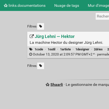
links.documentations
Nuage de tags
Mur d'imag
Filtres
Jürg Lehni — Hektor
La machine Hector du designer Jürg Lehni.
1code
·
1outil
·
1artiste
·
1designer
·
2dries
·
2
October 13, 2020 at 2:09:57 PM GMT+2 * ·
permal
Filtres
Shaarli
· Le gestionnaire de marq