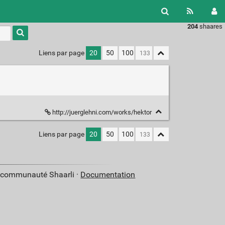
204
shaares
Type 1 or
more
characters
Liens par page
20
50
100
for
results.
http://juerglehni.com/works/hektor
Liens par page
20
50
100
a communauté Shaarli ·
Documentation