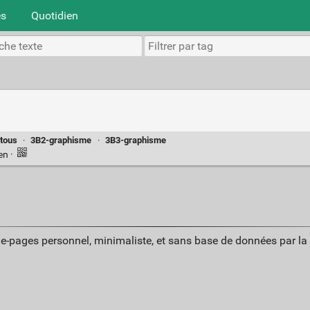
es
Quotidien
tous
·
3B2-graphisme
·
3B3-graphisme
ien
·
ue-pages personnel, minimaliste, et sans base de données par l