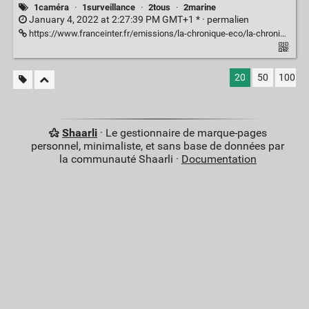
1caméra
·
1surveillance
·
2tous
·
2marine
January 4, 2022 at 2:27:39 PM GMT+1 * ·
permalien
https://www.franceinter.fr/emissions/la-chronique-eco/la-chronique-eco-du-samedi-01-janvier-2022
20
50
100
Shaarli
· Le gestionnaire de marque-pages
personnel, minimaliste, et sans base de données par
la communauté Shaarli ·
Documentation