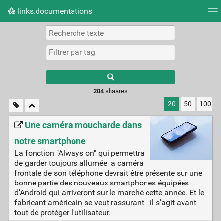
links.documentations
Nuage de tags
Mur d'images
Quotidien
Flux RS
Type 1 or more
characters for
results.
204
shaares
20
50
100
Une caméra moucharde dans
notre smartphone
La fonction "Always on" qui permettra
de garder toujours allumée la caméra
frontale de son téléphone devrait être présente sur une
bonne partie des nouveaux smartphones équipées
d’Android qui arriveront sur le marché cette année. Et le
fabricant américain se veut rassurant : il s’agit avant
tout de protéger l’utilisateur.