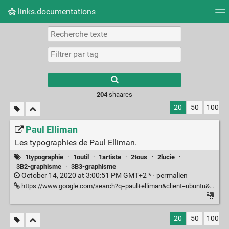
links.documentations
Nuage de tags
Mur d'images
Quotidien
Flux RS
Type 1 or more
characters for
results.
204
shaares
20
50
100
Paul Elliman
Les typographies de Paul Elliman.
1typographie
·
1outil
·
1artiste
·
2tous
·
2lucie
·
3B2-graphisme
·
3B3-graphisme
October 14, 2020 at 3:00:51 PM GMT+2 * ·
permalien
https://www.google.com/search?q=paul+elliman&client=ubuntu&hs=KE4&channel=fs&source=lnms&tbm=isch&sa=X&ved=2ahUKEwi6tOeijbTsAhXBCuwKHXGbAIEQ_AUoAXoECBgQAw&biw=1366&bih=598
20
50
100