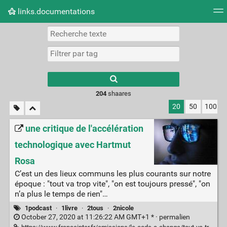
links.documentations
Nuage de tags
Mur d'images
Quotidien
Flux RS
Type 1 or more
characters for
results.
204
shaares
20
50
100
une critique de l'accélération
technologique avec Hartmut
Rosa
C’est un des lieux communs les plus courants sur notre
époque : "tout va trop vite", "on est toujours pressé", "on
n’a plus le temps de rien"…
1podcast
·
1livre
·
2tous
·
2nicole
October 27, 2020 at 11:26:22 AM GMT+1 * ·
permalien