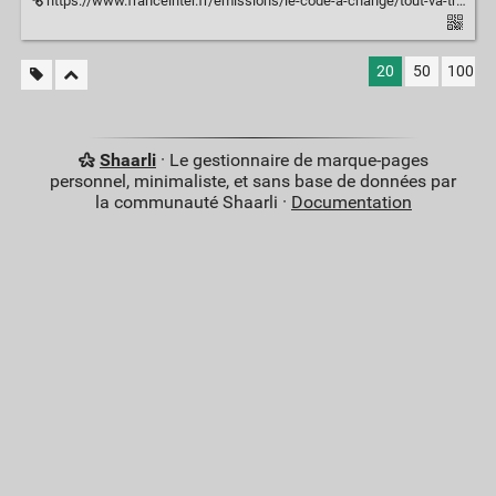
https://www.franceinter.fr/emissions/le-code-a-change/tout-va-trop-vite-mon-bon-monsieur-une-critique-de-l-acceleration-technologique-avec-hartmut-rosa
20
50
100
Shaarli
· Le gestionnaire de marque-pages
personnel, minimaliste, et sans base de données par
la communauté Shaarli ·
Documentation