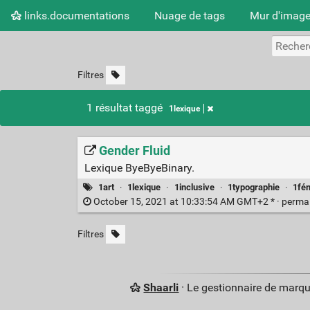
links.documentations
Nuage de tags
Mur d'imag
Filtres
1 résultat taggé
1lexique
Gender Fluid
Lexique ByeByeBinary.
1art
·
1lexique
·
1inclusive
·
1typographie
·
1fé
October 15, 2021 at 10:33:54 AM GMT+2 * ·
perma
Filtres
Shaarli
· Le gestionnaire de marq