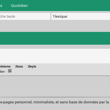
es
Quotidien
minisme
·
2tous
·
2leyla
lien
·
ue-pages personnel, minimaliste, et sans base de données par l