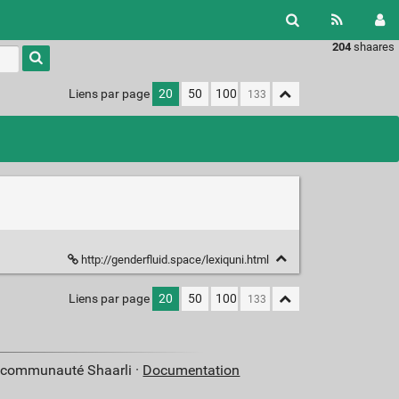
204
shaares
Type 1 or
more
characters
Liens par page
20
50
100
for
results.
http://genderfluid.space/lexiquni.html
Liens par page
20
50
100
a communauté Shaarli ·
Documentation