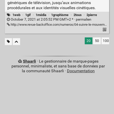
génériques de télévision, jusqu’aux animations
procédurales et aux identités visuelles cinétiques.
1web
·
1gif
·
1média
·
1graphisme
·
2tous
·
2pierre
October 7, 2021 at 2:05:52 PM GMT+2 * ·
permalien
http://www.revue-backoffice.com/numeros/04-suivre-le-mouvement
20
50
100
Shaarli
· Le gestionnaire de marque-pages
personnel, minimaliste, et sans base de données par
la communauté Shaarli ·
Documentation