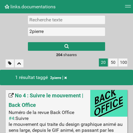
links.documentations
Nuage de tags
Mur d'images
Quotidien
Flux RS
Type 1 or more
characters for
results.
204
shaares
20
50
100
1 résultat taggé
2pierre
No 4 : Suivre le mouvement |
Back Office
Numéro de la revue Back Office
#4
:Suivre
le mouvement qui traite du design graphique animé au
sens large, depuis le GIF animé, en passant par les