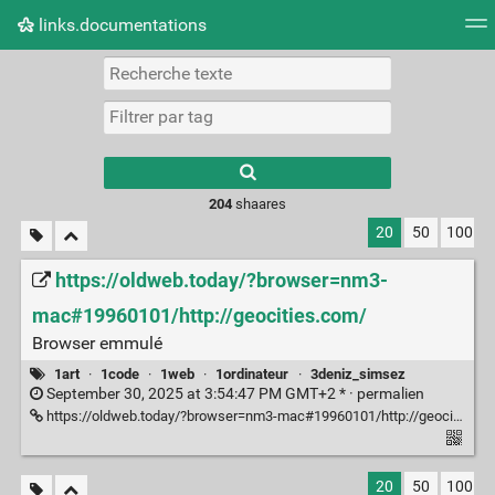
links.documentations
Nuage de tags
Mur d'images
Quotidien
Flux RS
Type 1 or more
characters for
results.
204
shaares
20
50
100
https://oldweb.today/?browser=nm3-
mac#19960101/http://geocities.com/
Browser emmulé
1art
·
1code
·
1web
·
1ordinateur
·
3deniz_simsez
September 30, 2025 at 3:54:47 PM GMT+2 * ·
permalien
https://oldweb.today/?browser=nm3-mac#19960101/http://geocities.com/
20
50
100