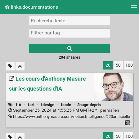
links.documentations
Nuage de tags
Mur d'images
Quotidien
Flux RS
Type 1 or more
characters for
results.
204
shaares
20
50
100
Les cours d'Anthony Masure
sur les questions d'IA
1IA
·
1art
·
1design
·
1code
·
3hugo-depris
September 25, 2024 at 4:55:25 PM GMT+2 * ·
permalien
https://www.anthonymasure.com/notion:Intelligence%20artificielle
20
50
100