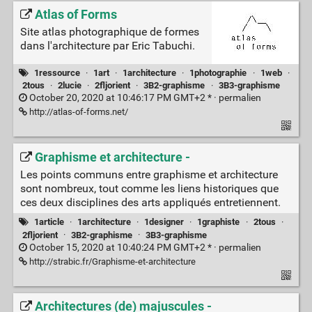
Atlas of Forms
Site atlas photographique de formes
dans l'architecture par Eric Tabuchi.
1ressource
·
1art
·
1architecture
·
1photographie
·
1web
·
2tous
·
2lucie
·
2fljorient
·
3B2-graphisme
·
3B3-graphisme
October 20, 2020 at 10:46:17 PM GMT+2 * ·
permalien
http://atlas-of-forms.net/
Graphisme et architecture -
Les points communs entre graphisme et architecture
sont nombreux, tout comme les liens historiques que
ces deux disciplines des arts appliqués entretiennent.
1article
·
1architecture
·
1designer
·
1graphiste
·
2tous
·
2fljorient
·
3B2-graphisme
·
3B3-graphisme
October 15, 2020 at 10:40:24 PM GMT+2 * ·
permalien
http://strabic.fr/Graphisme-et-architecture
Architectures (de) majuscules -