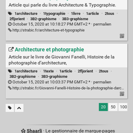
Article qui parle du livre Architecture & Typographie.
1architecture
·
1typographie
·
1livre
·
1article
·
2tous
·
2fljorient
·
3B2-graphisme
·
3B3-graphisme
October 15, 2020 at 10:18:27 PM GMT+2 * ·
permalien
http://strabic.fr/architecture-et-typographie
Architecture et photographie
Article sur le livre de Giovanni Fanelli, Histoire de la
photographie d’architecture,
1architecture
·
1texte
·
1article
·
2fljorient
·
2tous
·
3B2-graphisme
·
3B3-graphisme
October 15, 2020 at 10:03:37 PM GMT+2 * ·
permalien
http://strabic.fr/Giovanni-Fanelli-Histoire-de-la-photographie-darchitecture-PPUR
20
50
100
Shaarli
· Le gestionnaire de marque-pages