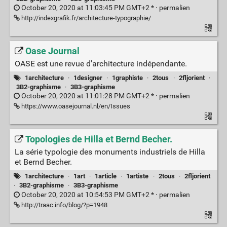
October 20, 2020 at 11:03:45 PM GMT+2 * ·
permalien
http://indexgrafik.fr/architecture-typographie/
Oase Journal
OASE est une revue d'architecture indépendante.
1architecture
·
1designer
·
1graphiste
·
2tous
·
2fljorient
·
3B2-graphisme
·
3B3-graphisme
October 20, 2020 at 11:01:28 PM GMT+2 * ·
permalien
https://www.oasejournal.nl/en/Issues
Topologies de Hilla et Bernd Becher.
La série typologie des monuments industriels de Hilla
et Bernd Becher.
1architecture
·
1art
·
1article
·
1artiste
·
2tous
·
2fljorient
·
3B2-graphisme
·
3B3-graphisme
October 20, 2020 at 10:54:53 PM GMT+2 * ·
permalien
http://traac.info/blog/?p=1948