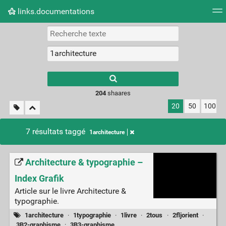
links.documentations
Nuage de tags
Mur d'images
Quotidien
Flux RS
Type 1 or more
characters for
results.
204
shaares
20
50
100
7 résultats taggé
1architecture
Architecture & typographie –
Index Grafik
Article sur le livre Architecture &
typographie.
1architecture
·
1typographie
·
1livre
·
2tous
·
2fljorient
·
3B2-graphisme
·
3B3-graphisme